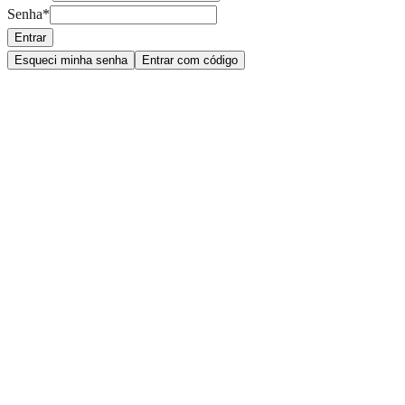
Senha
*
Entrar
Esqueci minha senha
Entrar com código