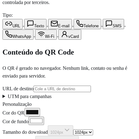
controlada por terceiros.
Tipo:
-
-
-
-
-
URL
Texto
E-mail
Telefone
SMS
-
-
WhatsApp
Wi-Fi
vCard
Conteúdo do QR Code
O QR é gerado no navegador. Nenhum link, contato ou senha é
enviado para servidor.
URL de destino
UTM para campanhas
Personalização
Cor do QR
Cor de fundo
Tamanho do download
1024px