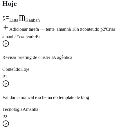
Hoje
Lista
Kanban
Adicionar tarefa — tente 'amanhã 18h #conteudo p2'
Criar
amanhã
#conteudo
P2
Revisar briefing de cluster IA agêntica
Conteúdo
Hoje
P1
Validar canonical e schema do template de blog
Tecnologia
Amanhã
P2