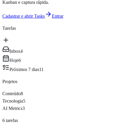
Kanban e captura rápida.
Cadastrar e abrir Tasks
Entrar
Tarefas
Inbox
4
Hoje
6
Próximos 7 dias
11
Projetos
Conteúdo
8
Tecnologia
5
AI Metrics
3
6 tarefas