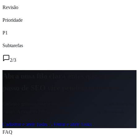
Revisão
Prioridade
P1
Subtarefas
2/3
Abra uma fila clara antes que o próximo
passo de SEO vire pendência invisível.
Cadastro gratuito para organizar tarefas, projetos e etapas dentro do
Painel. A primeira tarefa pode nascer em menos de um minuto.
Cadastrar e abrir Tasks →
Entrar e abrir Tasks
FAQ