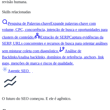
revisão humana.
Skills relacionadas
Pesquisa de Palavras-chave
Expande palavras-chave com
volume, CPC, concorrência, intenção de busca e oportunidades para
clusters de conteúdo.
Extração de SERP
Captura evidências da
SERP, URLs concorrentes e recursos de busca para orientar análises
sem misturar coleta com diagnóstico.
Análise de
Backlinks
Analisa backlinks, domínios de referência, anchors, link
gaps, menções de marca e riscos de qualidade.
Agentic SEO
by
O futuro do SEO começou. E ele é
agêntico
.