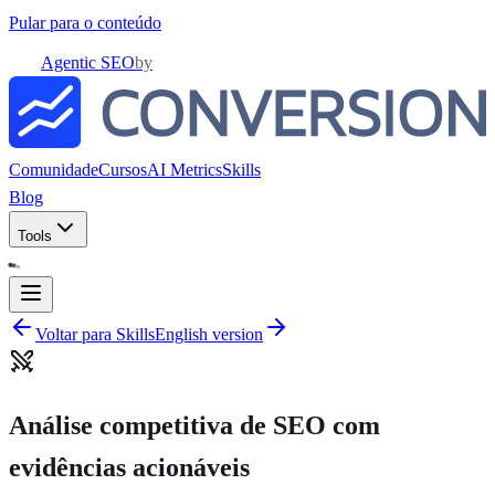
Pular para o conteúdo
Agentic SEO
by
Comunidade
Cursos
AI Metrics
Skills
Blog
Tools
Voltar para Skills
English version
Análise competitiva de SEO com
evidências acionáveis